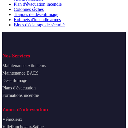
Plan d'évacuation incendie
Colonnes sèches
Trappes de désenfumage
Robinets d'incendie armés
Blocs d'éclairage de sécurité
Nos Services
Maintenance extincteurs
Maintenance BAES
Désenfumage
Plans d'évacuation
Formations incendie
Zones d'intervention
Vénissieux
Villefranche-sur-Saône