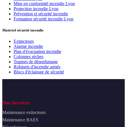
Mise en conformité incendie Lyon
Protection incendie Lyon
Prévention et sécurité incendie
Formation sécurité incendie Lyon
Matériel sécurité incendie
Extincteurs
Alarme incendie
Plan d'évacuation incendie
Colonnes sèches
Trappes de désenfumage
Robinets d'incendie armés
Blocs d'éclairage de sécurité
Nos Services
Maintenance extincteurs
Maintenance BAES