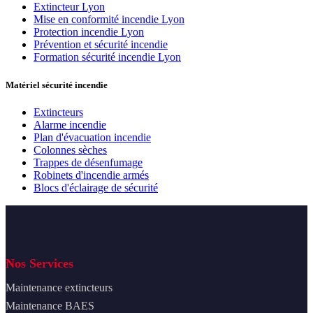
Extincteur Lyon
Mise en conformité incendie Lyon
Protection incendie Lyon
Prévention et sécurité incendie
Formation sécurité incendie Lyon
Matériel sécurité incendie
Extincteurs
Alarme incendie
Plan d'évacuation incendie
Colonnes sèches
Trappes de désenfumage
Robinets d'incendie armés
Blocs d'éclairage de sécurité
Nos Services
Maintenance extincteurs
Maintenance BAES