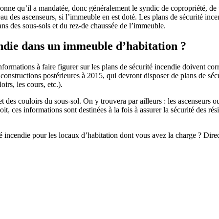
ersonne qu’il a mandatée, donc généralement le syndic de copropriété, de 
veau des ascenseurs, si l’immeuble en est doté. Les plans de sécurité inc
plans des sous-sols et du rez-de chaussée de l’immeuble.
ndie dans un immeuble d’habitation ?
s informations à faire figurer sur les plans de sécurité incendie doive
s constructions postérieures à 2015, qui devront disposer de plans de séc
irs, les cours, etc.).
t des couloirs du sous-sol. On y trouvera par ailleurs : les ascenseurs o
t, ces informations sont destinées à la fois à assurer la sécurité des rés
té incendie pour les locaux d’habitation dont vous avez la charge ? Direc