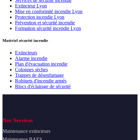
Services de sécurité incendie
Extincteur Lyon
Mise en conformité incendie Lyon
Protection incendie Lyon
Prévention et sécurité incendie
Formation sécurité incendie Lyon
Matériel sécurité incendie
Extincteurs
Alarme incendie
Plan d'évacuation incendie
Colonnes sèches
Trappes de désenfumage
Robinets d'incendie armés
Blocs d'éclairage de sécurité
Nos Services
Maintenance extincteurs
Maintenance BAES